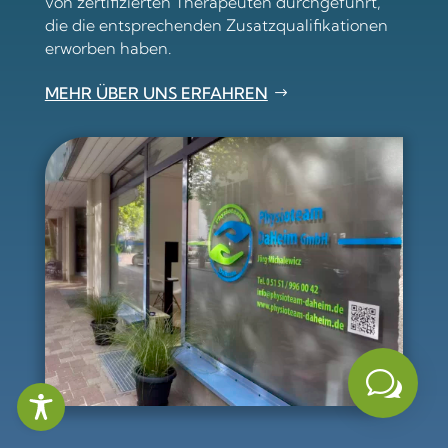
von zertifizierten Therapeuten durchgeführt,
die die entsprechenden Zusatzqualifikationen
erworben haben.
MEHR ÜBER UNS ERFAHREN
w




